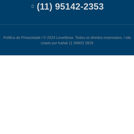
(11) 95142-2353
Política de Privacidade
/ © 2024 Levelibras. Todos os direitos reservados. / site
criado por hallak 11 99803 3929