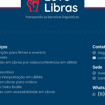
iços
Conta
ição para filmes e eventos
Seg/
prete
con
ção em Libras por videoconferência em LIBRAS
Sede
scritiva
Ave
 interpretação em LIBRAS
San
m Libras para vídeos
 Texto Braille
Whats
o com acessibilidade em Libras
(11