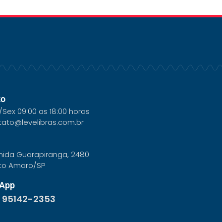
to
Sex 09:00 as 18:00 horas
tato@levelibras.com.br
nida Guarapiranga, 2480
to Amaro/SP
App
) 95142-2353