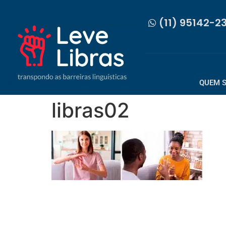
(11) 95142-2
QUEM 
libras02