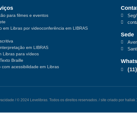
viços
Conta
ão para filmes e eventos
Seg/
ete
cont
ão em Libras por videoconferência em LIBRAS
Sede
critiva
Aven
interpretação em LIBRAS
San
 Libras para vídeos
Texto Braille
What
 com acessibilidade em Libras
(11
ivacidade
/ © 2024 Levelibras. Todos os direitos reservados. / site criado por halla