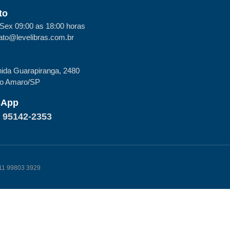
to
Sex 09:00 as 18:00 horas
ato@levelibras.com.br
ida Guarapiranga, 2480
to Amaro/SP
sApp
) 95142-2353
k 11 99803 3929