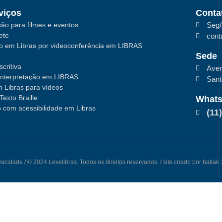
viços
Conta
ão para filmes e eventos
Seg/
ete
cont
ão em Libras por videoconferência em LIBRAS
Sede
critiva
Aven
interpretação em LIBRAS
San
 Libras para vídeos
Texto Braille
What
 com acessibilidade em Libras
(11
ivacidade
/ © 2024 Levelibras. Todos os direitos reservados. / site criado por halla