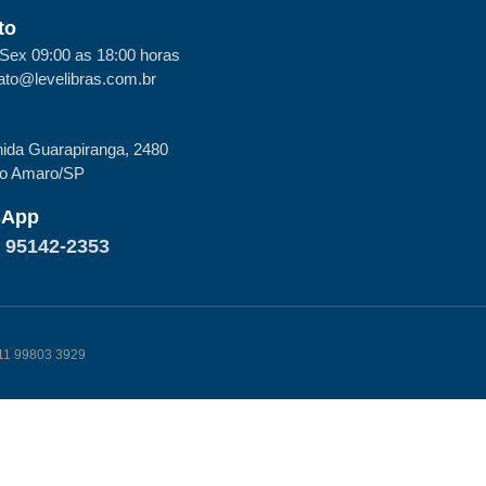
to
Sex 09:00 as 18:00 horas
ato@levelibras.com.br
ida Guarapiranga, 2480
to Amaro/SP
sApp
) 95142-2353
k 11 99803 3929