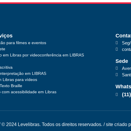
viços
Conta
ão para filmes e eventos
Seg/
ete
cont
ão em Libras por videoconferência em LIBRAS
Sede
critiva
Aven
interpretação em LIBRAS
San
 Libras para vídeos
Texto Braille
What
 com acessibilidade em Libras
(11
/ © 2024 Levelibras. Todos os direitos reservados. / site criado