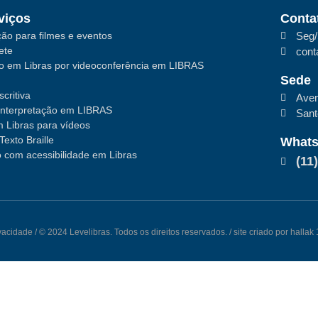
viços
Conta
ão para filmes e eventos
Seg/
ete
cont
ão em Libras por videoconferência em LIBRAS
Sede
critiva
Aven
interpretação em LIBRAS
San
 Libras para vídeos
Texto Braille
What
 com acessibilidade em Libras
(11
ivacidade
/ © 2024 Levelibras. Todos os direitos reservados. / site criado por halla