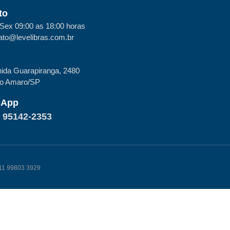
to
Sex 09:00 as 18:00 horas
ato@levelibras.com.br
ida Guarapiranga, 2480
to Amaro/SP
sApp
) 95142-2353
k 11 99803 3929