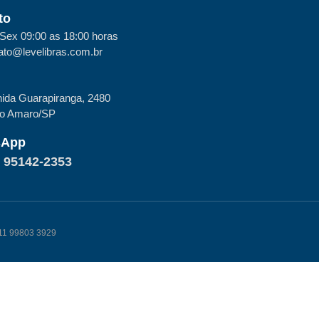
to
Sex 09:00 as 18:00 horas
ato@levelibras.com.br
ida Guarapiranga, 2480
to Amaro/SP
sApp
) 95142-2353
k 11 99803 3929