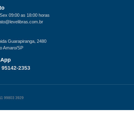
to
Sex 09:00 as 18:00 horas
ato@levelibras.com.br
ida Guarapiranga, 2480
to Amaro/SP
sApp
) 95142-2353
k 11 99803 3929