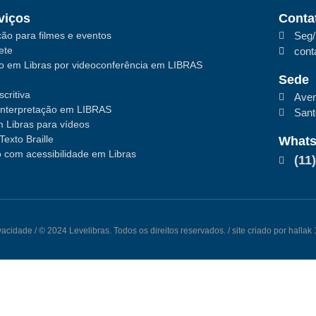
viços
Conta
ão para filmes e eventos
Seg/
ete
cont
ão em Libras por videoconferência em LIBRAS
Sede
critiva
Aven
interpretação em LIBRAS
San
 Libras para vídeos
Texto Braille
What
 com acessibilidade em Libras
(11
ivacidade
/ © 2024 Levelibras. Todos os direitos reservados. / site criado por halla